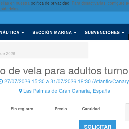
 ellas en nuestra
política de privacidad
. Para desactivarlas, configure
eptándolas.
 NÁUTICA
SECCIÓN MARINA
SUBVENCIONES
arde 2026
o de vela para adultos turno
27/07/2026 15:30
a
31/07/2026 18:30
(
Atlantic/Canary
Las Palmas de Gran Canaria
,
España
Fin registro
Precio
Cantidad
SOLICITAR