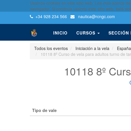
Usamos cookies en este sitio web. Lea más acerca de
navegador. Si continúa usando este sitio web, está ac
+34 928 234 566
nautica
@rcngc.com
INICIO
CURSOS
SECCIÓN
Todos los eventos
Iniciación a la vela
España
10118 8º Curso de vela para adultos turno de t
10118 8º Curs
Tipo de vale