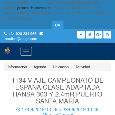
Usamos cookies en este sitio web. Lea más acerca de ellas en
nuestra
política de privacidad
. Para desactivarlas, configure
adecuadamente su navegador. Si continúa usando este sitio web,
está aceptándolas.
OK
+34 928 234 566
nautica
@rcngc.com
Activar
navegación
Información
Agenda
Ubicación
Actividad
1134 VIAJE CAMPEONATO DE
ESPAÑA CLASE ADAPTADA
HANSA 303 Y 2.4mR PUERTO
SANTA MARÍA
17/06/2019 13:49
a
23/06/2019 13:49
(
Atlantic/Canary
)