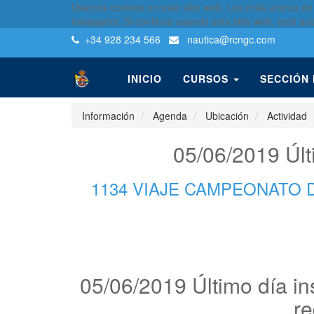
Usamos cookies en este sitio web. Lea más acerca de
navegador. Si continúa usando este sitio web, está ac
+34 928 234 566
nautica
@rcngc.com
INICIO
CURSOS
SECCIÓN
Información
Agenda
Ubicación
Actividad
05/06/2019 Últ
1134 VIAJE CAMPEONATO 
05/06/2019 Último día in
re