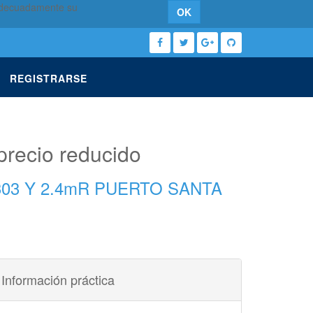
 adecuadamente su
OK
REGISTRARSE
precio reducido
03 Y 2.4mR PUERTO SANTA
Información práctica