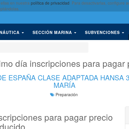
 ellas en nuestra
política de privacidad
. Para desactivarlas, configure
eptándolas.
 NÁUTICA
SECCIÓN MARINA
SUBVENCIONES
imo día inscripciones para pagar 
DE ESPAÑA CLASE ADAPTADA HANSA 3
MARÍA
Preparación
scripciones para pagar precio
ducido