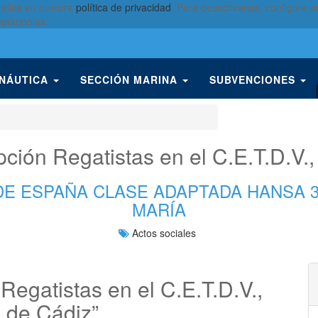
 ellas en nuestra
política de privacidad
. Para desactivarlas, configure
eptándolas.
 NÁUTICA
SECCIÓN MARINA
SUBVENCIONES
ión Regatistas en el C.E.T.D.V.,
DE ESPAÑA CLASE ADAPTADA HANSA 3
MARÍA
Actos sociales
egatistas en el C.E.T.D.V.,
 de Cádiz”.