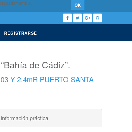
 adecuadamente su
OK
REGISTRARSE
 “Bahía de Cádiz”.
03 Y 2.4mR PUERTO SANTA
Información práctica