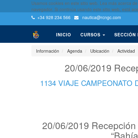
Usamos cookies en este sitio web. Lea más acerca de
navegador. Si continúa usando este sitio web, está ac
+34 928 234 566
nautica
@rcngc.com
INICIO
CURSOS
SECCIÓN
Información
Agenda
Ubicación
Actividad
20/06/2019 Recepc
1134 VIAJE CAMPEONATO 
20/06/2019 Recepción R
“Bahía