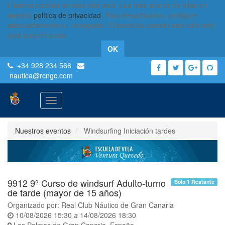
Usamos cookies en este sitio web. Lea más acerca de ellas en
nuestra
política de privacidad
. Para desactivarlas, configure
adecuadamente su navegador. Si continúa usando este sitio web,
está aceptándolas.
OK
+34 928 234 566
nautica
@rcngc.com
Activar
navegación
Nuestros eventos
Windsurfing Iniciación tardes
9912 9º Curso de windsurf Adulto-turno
Solo 1 Restante
de tarde (mayor de 15 años)
Organizado por:
Real Club Náutico de Gran Canaria
10/08/2026 15:30
a
14/08/2026 18:30