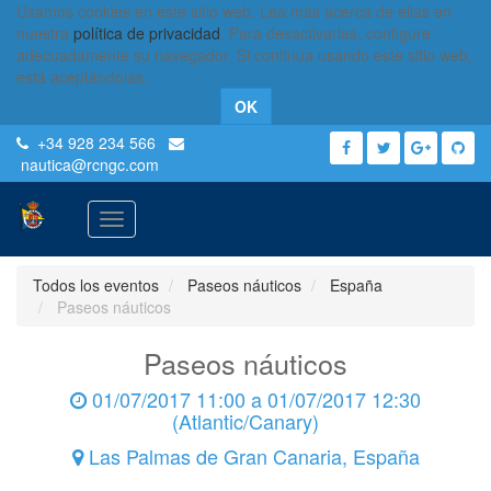
Usamos cookies en este sitio web. Lea más acerca de ellas en
nuestra
política de privacidad
. Para desactivarlas, configure
adecuadamente su navegador. Si continúa usando este sitio web,
está aceptándolas.
OK
+34 928 234 566
nautica
@rcngc.com
Activar
navegación
Todos los eventos
Paseos náuticos
España
Paseos náuticos
Paseos náuticos
01/07/2017 11:00
a
01/07/2017 12:30
(
Atlantic/Canary
)
Las Palmas de Gran Canaria
,
España