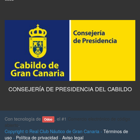
CONSEJERÍA DE PRESIDENCIA DEL CABILDO
Con tecnología de
, el #1
Comercio electrónico de código
Odoo
abierto
.
Copyright ©
Real Club Náutico de Gran Canaria
-
Términos de
uso
-
Política de privacidad
-
Aviso legal