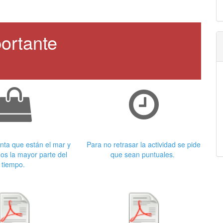
ortante
 adecuada
Puntualidad
nta que están el mar y
Para no retrasar la actividad se pide
os la mayor parte del
que sean puntuales.
tiempo.