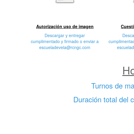
Primera
S
características
cara
Autorización uso de imagen
Cuesti
Descargar y entregar
Desca
cumplimentado y firmado o enviar a
cumplimentad
escueladevela@rcngc.com
escuela
Ho
Turnos de ma
Duración total del 