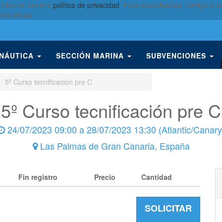
 ellas en nuestra
política de privacidad
. Para desactivarlas, configure
eptándolas.
 NÁUTICA
SECCIÓN MARINA
SUBVENCIONES
5º Curso tecnificación pre C
5º Curso tecnificación pre C
24/07/2023 09:00
a
28/07/2023 13:30
(
Atlantic/Canary
Las Palmas de Gran Canaria
,
España
Fin registro
Precio
Cantidad
SOLICITAR