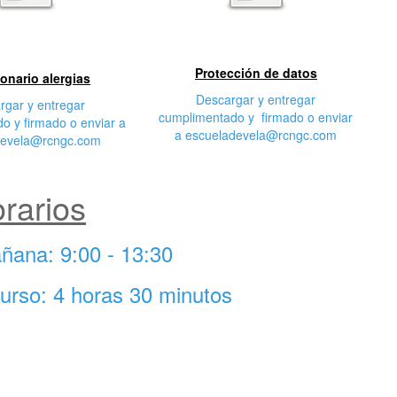
egunda
Tercera característica
cterística
Protección de datos
onario alergias
Descargar y entregar
rgar y entregar
cumplimentado y firmado o enviar
o y firmado o enviar a
a escueladevela@rcngc.com
devela@rcngc.com
rarios
ñana: 9:00 - 13:30
curso: 4 horas 30 minutos