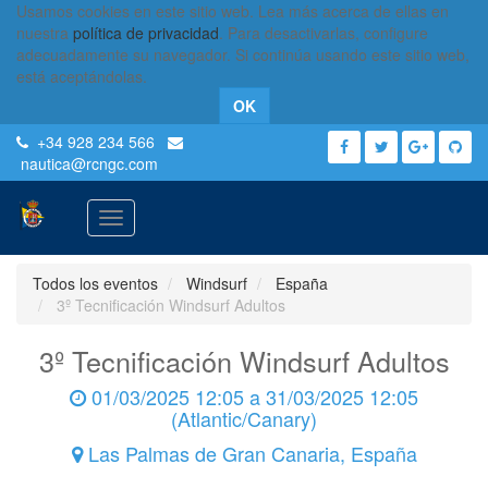
Usamos cookies en este sitio web. Lea más acerca de ellas en
nuestra
política de privacidad
. Para desactivarlas, configure
adecuadamente su navegador. Si continúa usando este sitio web,
está aceptándolas.
OK
+34 928 234 566
nautica
@rcngc.com
Activar
navegación
Todos los eventos
Windsurf
España
3º Tecnificación Windsurf Adultos
3º Tecnificación Windsurf Adultos
01/03/2025 12:05
a
31/03/2025 12:05
(
Atlantic/Canary
)
Las Palmas de Gran Canaria
,
España