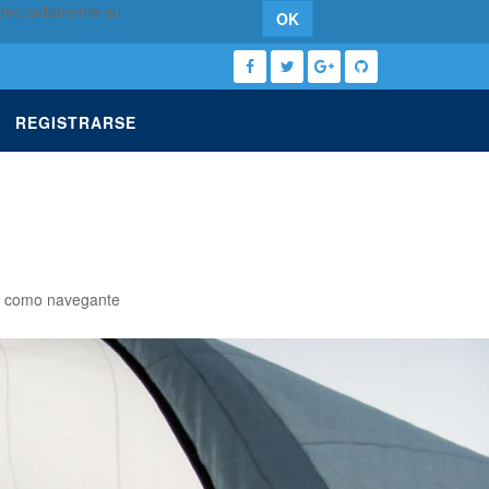
 adecuadamente su
OK
REGISTRARSE
lum como navegante