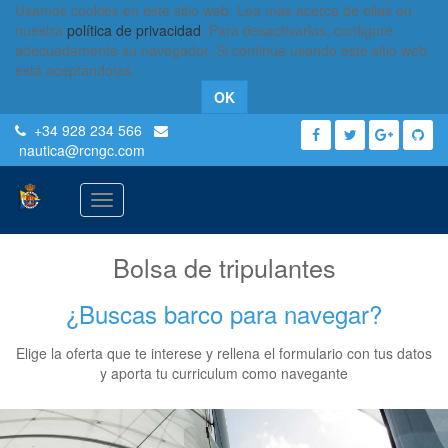
Usamos cookies en este sitio web. Lea más acerca de ellas en
nuestra
política de privacidad
. Para desactivarlas, configure
adecuadamente su navegador. Si continúa usando este sitio web,
está aceptándolas.
OK
+34 928 234 566
nautica
@rcngc.com
Activar
navegación
Bolsa de tripulantes
¿Buscas barco para navegar?
Elige la oferta que te interese y rellena el formulario con tus datos
y aporta tu curriculum como navegante