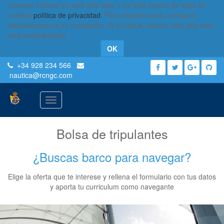
Usamos cookies en este sitio web. Lea más acerca de ellas en
nuestra
política de privacidad
. Para desactivarlas, configure
adecuadamente su navegador. Si continúa usando este sitio web,
está aceptándolas.
OK
+34 928 234 566
nautica
@rcngc.com
Activar
navegación
Bolsa de tripulantes
¿Buscas barco para navegar?
Elige la oferta que te interese y rellena el formulario con tus datos
y aporta tu curriculum como navegante