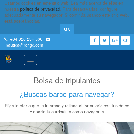
Usamos cookies en este sitio web. Lea más acerca de ellas en
nuestra
política de privacidad
. Para desactivarlas, configure
adecuadamente su navegador. Si continúa usando este sitio web,
está aceptándolas.
OK
+34 928 234 566
nautica
@rcngc.com
Activar
navegación
Bolsa de tripulantes
¿Buscas barco para navegar?
Elige la oferta que te interese y rellena el formulario con tus datos
y aporta tu curriculum como navegante