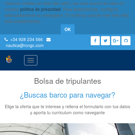
Usamos cookies en este sitio web. Lea más acerca de ellas en
nuestra
política de privacidad
. Para desactivarlas, configure
adecuadamente su navegador. Si continúa usando este sitio web,
está aceptándolas.
OK
+34 928 234 566
nautica
@rcngc.com
Activar
navegación
Bolsa de tripulantes
¿Buscas barco para navegar?
Elige la oferta que te interese y rellena el formulario con tus datos
y aporta tu curriculum como navegante