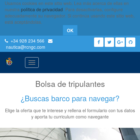
Usamos cookies en este sitio web. Lea más acerca de ellas en
nuestra
política de privacidad
. Para desactivarlas, configure
adecuadamente su navegador. Si continúa usando este sitio web,
está aceptándolas.
OK
+34 928 234 566
nautica
@rcngc.com
Activar
navegación
Bolsa de tripulantes
¿Buscas barco para navegar?
Elige la oferta que te interese y rellena el formulario con tus datos
y aporta tu curriculum como navegante