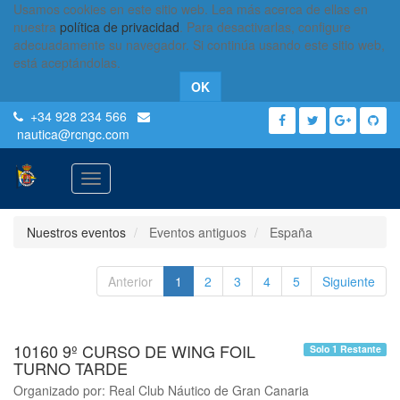
Usamos cookies en este sitio web. Lea más acerca de ellas en
nuestra
política de privacidad
. Para desactivarlas, configure
adecuadamente su navegador. Si continúa usando este sitio web,
está aceptándolas.
OK
+34 928 234 566
nautica
@rcngc.com
Activar
navegación
Nuestros eventos
Eventos antiguos
España
Anterior
1
2
3
4
5
Siguiente
10160 9º CURSO DE WING FOIL
Solo 1 Restante
TURNO TARDE
Organizado por:
Real Club Náutico de Gran Canaria