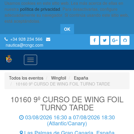
Usamos cookies en este sitio web. Lea más acerca de ellas en
nuestra
política de privacidad
. Para desactivarlas, configure
adecuadamente su navegador. Si continúa usando este sitio web,
está aceptándolas.
OK
+34 928 234 566
nautica
@rcngc.com
Activar
navegación
Todos los eventos
Wingfoil
España
10160 9º CURSO DE WING FOIL TURNO TARDE
10160 9º CURSO DE WING FOIL
TURNO TARDE
03/08/2026 16:30
a
07/08/2026 18:30
(
Atlantic/Canary
)
Las Palmas de Gran Canaria
,
España