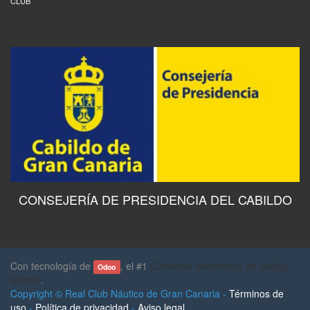
CLUB
CONSEJERÍA DE PRESIDENCIA DEL CABILDO
Con tecnología de
, el #1
Comercio electrónico de código
Odoo
abierto
.
Copyright ©
Real Club Náutico de Gran Canaria
-
Términos de
uso
-
Política de privacidad
-
Aviso legal