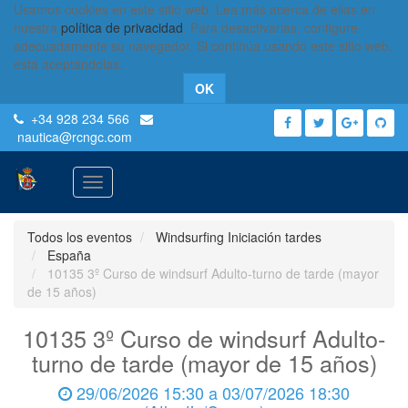
Usamos cookies en este sitio web. Lea más acerca de ellas en
nuestra
política de privacidad
. Para desactivarlas, configure
adecuadamente su navegador. Si continúa usando este sitio web,
está aceptándolas.
OK
+34 928 234 566
nautica
@rcngc.com
Activar
navegación
Todos los eventos
Windsurfing Iniciación tardes
España
10135 3º Curso de windsurf Adulto-turno de tarde (mayor
de 15 años)
10135 3º Curso de windsurf Adulto-
turno de tarde (mayor de 15 años)
29/06/2026 15:30
a
03/07/2026 18:30