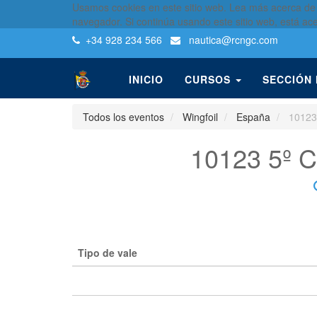
Usamos cookies en este sitio web. Lea más acerca de
navegador. Si continúa usando este sitio web, está ac
+34 928 234 566
nautica
@rcngc.com
INICIO
CURSOS
SECCIÓN
Todos los eventos
Wingfoil
España
1012
10123 5º
Tipo de vale