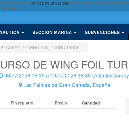
 ellas en nuestra
política de privacidad
. Para desactivarlas, configure
eptándolas.
 NÁUTICA
SECCIÓN MARINA
SUBVENCIONES
3 5º CURSO DE WING FOIL TURNO TARDE
 CURSO DE WING FOIL TU
06/07/2026 16:30
a
10/07/2026 18:30
(
Atlantic/Canary
Las Palmas de Gran Canaria
,
España
Fin registro
Precio
Cantidad